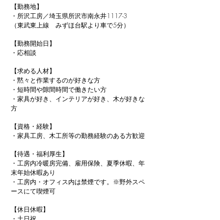
【勤務地】
・所沢工房／埼玉県所沢市南永井1117-3
（東武東上線 みずほ台駅より車で5分）
【勤務開始日】
・応相談
【求める人材】
・黙々と作業するのが好きな方
・短時間や隙間時間で働きたい方
・家具が好き、インテリアが好き、木が好きな
方
【資格・経験】
・家具工房、木工所等の勤務経験のある方歓迎
【待遇・福利厚生】
・工房内冷暖房完備、雇用保険、夏季休暇、年
末年始休暇あり
​・工房内・オフィス内は禁煙です。※野外スペ
ースにて喫煙可
【休日休暇】
・土日祝