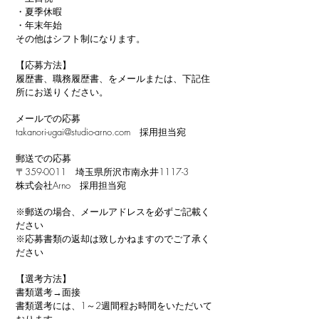
・夏季休暇
・年末年始
その他はシフト制になります。
【応募方法】
履歴書、職務履歴書、をメールまたは、下記住
所にお送りください。
メールでの応募
takanori-ugai@studio-arno.com 採用担当宛
郵送での応募
〒359-0011 埼玉県所沢市南永井1117-3
株式会社Arno 採用担当宛
※郵送の場合、メールアドレスを必ずご記載く
ださい
※応募書類の返却は致しかねますのでご了承く
ださい
【選考方法】
書類選考→面接
書類選考には、1～2週間程お時間をいただいて