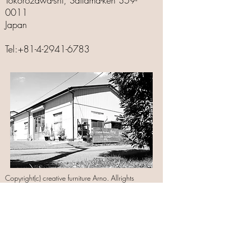
Tokorozawa-shi, Saitama-ken
359-
0011
Japan
Tel:
+81-4-2941-6783
Copyright(c) creative furniture Arno. Allrights
reserved