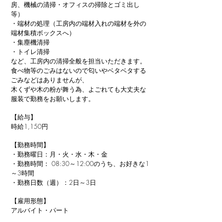
房、機械の清掃・オフィスの掃除とゴミ出し
等）
・端材の処理（工房内の端材入れの端材を外の
端材集積ボックスへ）
・集塵機清掃
・トイレ清掃
など、工房内の清掃全般を担当いただきます。
食べ物等のごみはないので匂いやベタベタする
ごみなどはありませんが、
木くずや木の粉が舞う為、よごれても大丈夫な
服装で勤務をお願いします。
【給与】
時給1,150円
【勤務時間】
・勤務曜日：月・火・水・木・金
・勤務時間： 08:30～12:00のうち、お好きな1
～3時間
・勤務日数（週）：2日～3日
【雇用形態】
アルバイト・パート