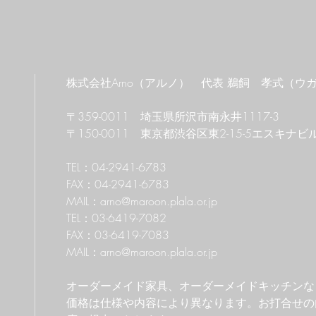
株式会社Arno（アルノ） 代表 鵜飼 孝式（ウ
​〒359-0011 埼玉県所沢市南永井1117-3
​〒150-0011
東京都渋谷区東2-15-5エスキナビ
TEL：04-2941-6783
FAX：04-2941-6783
MAIL：
arno@maroon.plala.or.jp
TEL：03-6419-7082
FAX：03-6419-7083
MAIL：
arno@maroon.plala.or.jp
​オーダーメイド家具、オーダーメイドキッチン
価格は仕様や内容により異なります。お打合せの