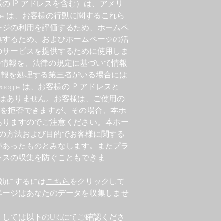
 IP アドレスを含む）は、アメリ
le は、お客様の行動に関するこれら
ージの利用を評価するため、ホームペ
集するため、およびホームページの活
のサービスを提供するために使用しま
らの情報を、法律の規定に基づいて情報
に情報を処理する第三者がいる場合には
le は、お客様の IP アドレスと
ことはありません。お客様は、ご使用の
使用を拒否できますが、その場合、本ホ
ありますのでご注意ください。本ホー
上記の方法および目的でお客様に関する
があったものとみなします。またプラ
アドレスの収集を防ぐこともできま
。
無効にするには
こちら
をクリックして
ページはあなたのデータを収集しませ
しては以下のURLにてご確認くださ