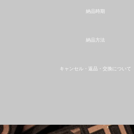
​納品時期
​納品方法
​キャンセル・返品・交換について