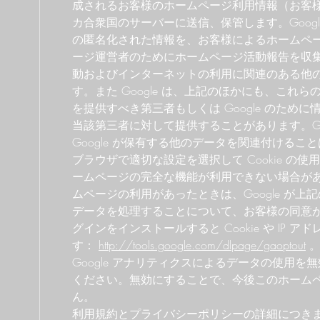
成されるお客様のホームページ利用情報（お客様の
カ合衆国のサーバーに送信、保管します。Goog
の匿名化された情報を、お客様によるホームペ
ージ運営者のためにホームページ活動報告を収
動およびインターネットの利用に関連のある他
す。また Google は、上記のほかにも、これ
を提供すべき第三者もしくは Google のため
当該第三者に対して提供することがあります。Goog
Google が保有する他のデータを関連付ける
ブラウザで適切な設定を選択して Cookie の
ームページの完全な機能が利用できない場合が
ムページの利用があったときは、Google が
データを処理することについて、お客様の同意
グインをインストールすると Cookie や IP 
す：
http://tools.google.com/dlpage/gaoptout
Google アナリティクスによるデータの使用を
ください。無効にすることで、今後このホーム
ん。
利用規約とプライバシーポリシーの詳細につきま