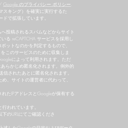
/
Google のプライバシー ポリシー
.
Pマスキング）を確実に実行するた
Ip();」コードで拡張しています。
ムへ投稿されるスパムなどからサイト
いる reCAPTCHA サービスを採用し
ロボットなのかを判定するもので、
ータをこのサービスのために収集しま
ogleによって利用されます。ただ
スはあらかじめ匿名化されます。例外的
leに送信されたあとに匿名化されます。
るため、サイトの運営者に代わって、
れたIPアドレスとGoogleが保有する
もと行われています。
以下のURLにてご確認くださ
、上述したGoogleの目的およびデータ