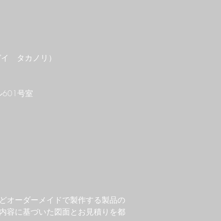
ガイ タカノリ）
ル601号室
などオーダーメイドで製作する製品の
内容に基づいた図面とお見積りを都