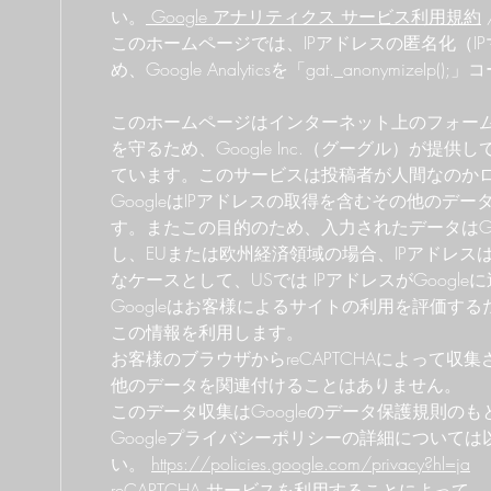
い。
Google アナリティクス サービス利用規約
このホームページでは、IPアドレスの匿名化（I
め、Google Analyticsを「gat._anonymize
このホームページはインターネット上のフォー
を守るため、Google Inc.（グーグル）が提供して
ています。このサービスは投稿者が人間なのか
GoogleはIPアドレスの取得を含むその他のデ
す。またこの目的のため、入力されたデータはGo
し、EUまたは欧州経済領域の場合、IPアドレ
なケースとして、USでは IPアドレスがGoog
Googleはお客様によるサイトの利用を評価す
この情報を利用します。
お客様のブラウザからreCAPTCHAによって収集さ
他のデータを関連付けることはありません。
このデータ収集はGoogleのデータ保護規則の
Googleプライバシーポリシーの詳細については
い。
https://policies.google.com/privacy?hl=ja
reCAPTCHA サービスを利用することによって