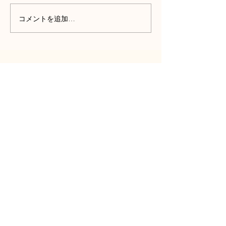
コメントを追加…
猫と人が心地よく暮らす
住まい手の世界
住まい
するこだわりの
株式会社Arno/creative
furniture Arno
-所沢工房-
​〒359-0011
埼玉県所沢市南永井1117-3
Tel:
04-2941-6783
1117-3 Minaminagai,
Tokorozawa-shi, Saitama-ken
359-
0011
Japan