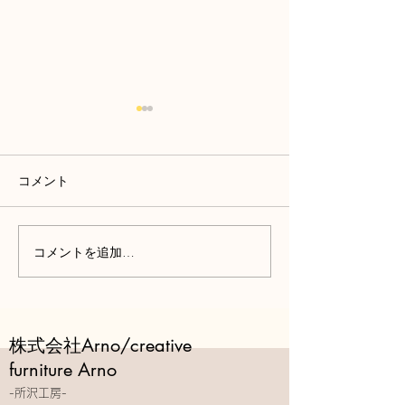
コメント
コメントを追加…
都内一等地のホテルライ
猫と人が心地よ
クな贅沢空間
住まい
株式会社Arno/creative
furniture Arno
-所沢工房-