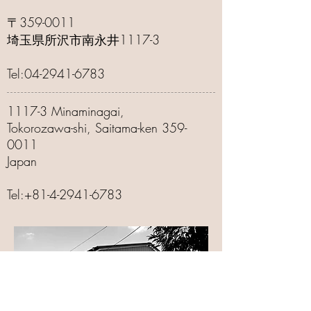
​〒359-0011
埼玉県所沢市南永井1117-3
Tel:
04-2941-6783
1117-3 Minaminagai,
Tokorozawa-shi, Saitama-ken
359-
0011
Japan
Tel:
+81-4-2941-6783