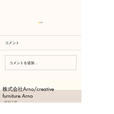
コメント
コメントを追加…
猫と人が心地よく暮らす
住まい手の世界
住まい
するこだわりの
株式会社Arno/creative
furniture Arno
-所沢工房-