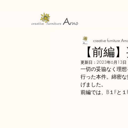
creative furniture Arn
【前編】
更新日：
2023年6月13日
一切の妥協なく理想
行った本件。綿密な
げました。
前編では、B１Fと