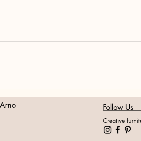
都内一等地のホテルライクな
猫と
贅沢空間
い
 Arno
Follow Us
Creative furni