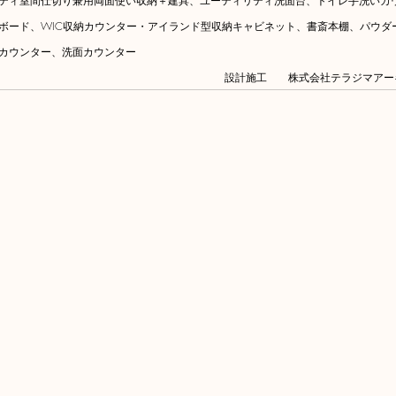
ティ室間仕切り兼用両面使い収納＋建具、ユーティリティ洗面台、トイレ手洗いカ
ッドボード、WIC収納カウンター・アイランド型収納キャビネット、書斎本棚、パウダ
収納カウンター、洗面カウンター
　　　　　　　　　　　　　　　　　　　　　　設計施工　　株式会社テラジマアー