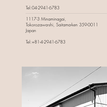
Tel:04-2941-6783
1117-3 Minaminagai,
Tokorozawa-shi, Saitama-ken 359-0011
Japan
Tel:+81-4-2941-6783