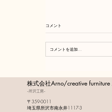
コメント
コメントを追加…
クラシックなエッセンスを加
えたシンプルモダンな空間
株式会社Arno/creative furniture
-所沢工房-
​〒359-0011
埼玉県所沢市南永井1117-3