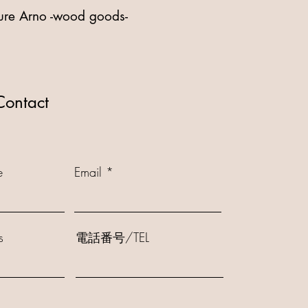
ture Arno -wood goods-
ntact
e
Email
s
電話番号/TEL