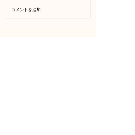
コメントを追加…
都内一等地のホテルライ
猫と人が心地よ
クな贅沢空間
住まい
株式会社Arno/creative
furniture Arno
-所沢工房-
​〒359-0011
埼玉県所沢市南永井1117-3
Tel:
04-2941-6783
1117-3 Minaminagai,
Tokorozawa-shi, Saitama-ken
359-
0011
Japan